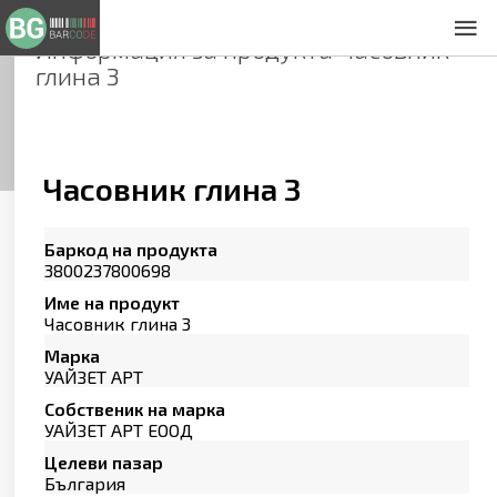
Информация за продукта
Часовник
За нас
глина 3
Общи условия
Декларация за проверителност
Заснемане на продукти
Контакти
Часовник глина 3
Баркод на продукта
3800237800698
Име на продукт
Часовник глина 3
Марка
УАЙЗЕТ АРТ
Собственик на марка
УАЙЗЕТ АРТ ЕООД
Целеви пазар
България