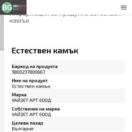
Информация за продукта
Естествен
За нас
камък
Общи условия
Декларация за проверителност
Заснемане на продукти
Контакти
Естествен камък
Баркод на продукта
3800237800667
Име на продукт
Естествен камък
Марка
УАЙЗЕТ АРТ ЕООД
Собственик на марка
УАЙЗЕТ АРТ ЕООД
Целеви пазар
България