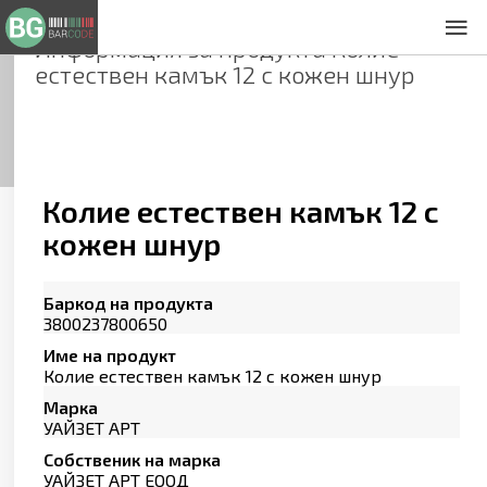
Информация за продукта
Колие
За нас
естествен камък 12 с кожен шнур
Общи условия
Декларация за проверителност
Заснемане на продукти
Контакти
Колие естествен камък 12 с
кожен шнур
Баркод на продукта
3800237800650
Име на продукт
Колие естествен камък 12 с кожен шнур
Марка
УАЙЗЕТ АРТ
Собственик на марка
УАЙЗЕТ АРТ ЕООД