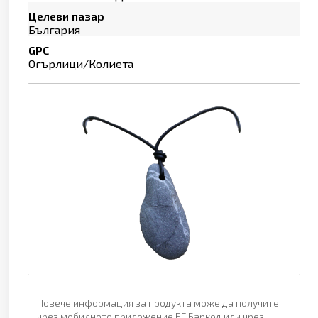
Целеви пазар
България
GPC
Огърлици/Колиета
Повече информация за продукта може да получите
чрез мобилното приложение БГ Баркод или чрез