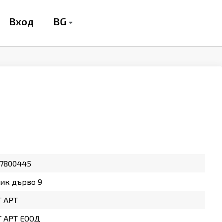
BG
Вход
37800445
ик дърво 9
Т АРТ
Т АРТ ЕООД