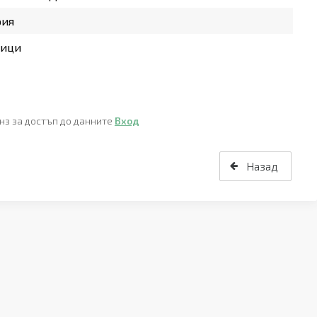
рия
ници
нз за достъп до данните
Вход
Назад