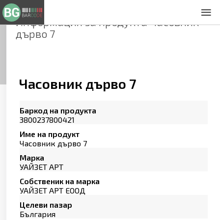
Информация за продукта
Часовник
За нас
дърво 7
Общи условия
Декларация за проверителност
Заснемане на продукти
Контакти
Часовник дърво 7
Баркод на продукта
3800237800421
Име на продукт
Часовник дърво 7
Марка
УАЙЗЕТ АРТ
Собственик на марка
УАЙЗЕТ АРТ ЕООД
Целеви пазар
България