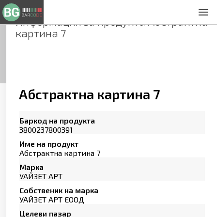
Информация за продукта
Абстрактна
За нас
картина 7
Общи условия
Декларация за проверителност
Заснемане на продукти
Контакти
Абстрактна картина 7
Баркод на продукта
3800237800391
Име на продукт
Абстрактна картина 7
Марка
УАЙЗЕТ АРТ
Собственик на марка
УАЙЗЕТ АРТ ЕООД
Целеви пазар