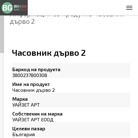
Информация за продукта
Часовник
За нас
дърво 2
Общи условия
Декларация за проверителност
Заснемане на продукти
Контакти
Часовник дърво 2
Баркод на продукта
3800237800308
Име на продукт
Часовник дърво 2
Марка
УАЙЗЕТ АРТ
Собственик на марка
УАЙЗЕТ АРТ ЕООД
Целеви пазар
България