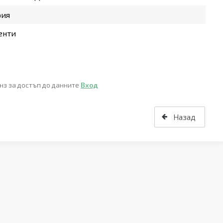
рия
енти
нз за достъп до данните
Вход
Назад