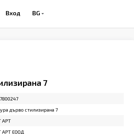
BG
Вход
илизирана 7
7800247
ура дърво стилизирана 7
Т АРТ
Т АРТ ЕООД