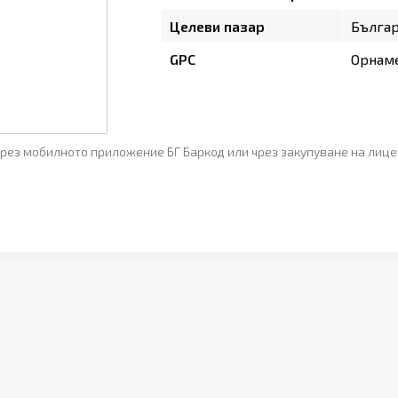
Целеви пазар
Бълга
GPC
Орнам
рез мобилното приложение БГ Баркод или чрез закупуване на лице