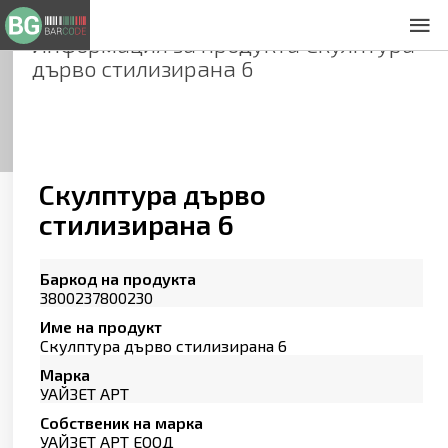
Информация за продукта
Скулптура
За нас
дърво стилизирана 6
Общи условия
Декларация за проверителност
Заснемане на продукти
Контакти
Скулптура дърво
стилизирана 6
Баркод на продукта
3800237800230
Име на продукт
Скулптура дърво стилизирана 6
Марка
УАЙЗЕТ АРТ
Собственик на марка
УАЙЗЕТ АРТ ЕООД