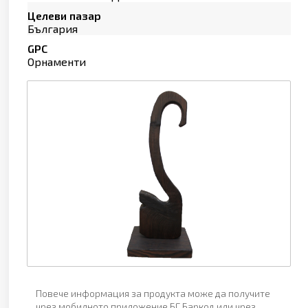
Целеви пазар
България
GPC
Орнаменти
Повече информация за продукта може да получите
чрез мобилното приложение БГ Баркод или чрез