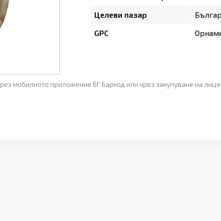
Целеви пазар
Бълга
GPC
Орнам
рез мобилното приложение БГ Баркод или чрез закупуване на лице