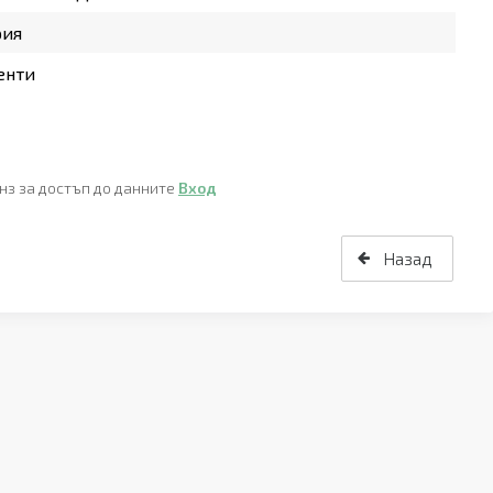
рия
енти
нз за достъп до данните
Вход
Назад