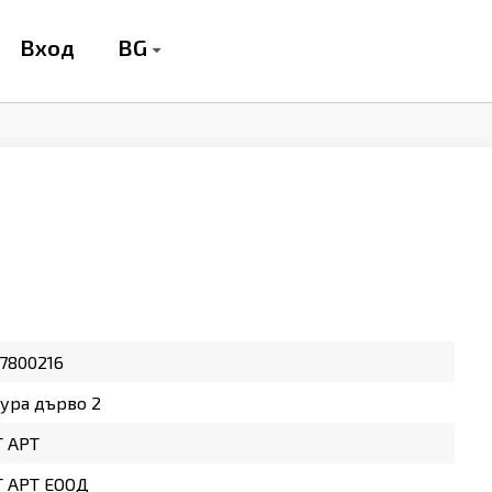
BG
Вход
7800216
ура дърво 2
Т АРТ
Т АРТ ЕООД