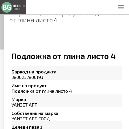
Информация за продукта
Подложка
За нас
от глина листо 4
Общи условия
Декларация за проверителност
Заснемане на продукти
Контакти
Подложка от глина листо 4
Баркод на продукта
3800237800193
Име на продукт
Подложка от глина листо 4
Марка
УАЙЗЕТ АРТ
Собственик на марка
УАЙЗЕТ АРТ ЕООД
Целеви пазар