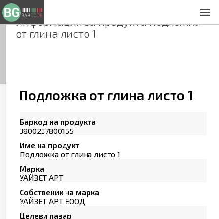
Информация за продукта
Подложка
За нас
от глина листо 1
Общи условия
Декларация за проверителност
Заснемане на продукти
Контакти
Подложка от глина листо 1
Баркод на продукта
3800237800155
Име на продукт
Подложка от глина листо 1
Марка
УАЙЗЕТ АРТ
Собственик на марка
УАЙЗЕТ АРТ ЕООД
Целеви пазар