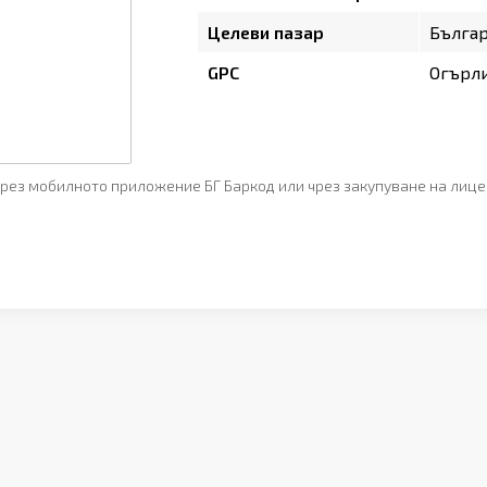
Целеви пазар
Бълга
GPC
Огърл
рез мобилното приложение БГ Баркод или чрез закупуване на лице