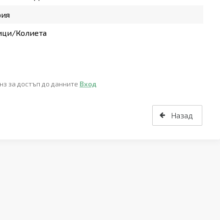
рия
ици/Колиета
нз за достъп до данните
Вход
Назад