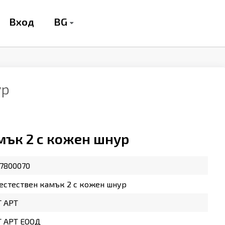
BG
Вход
ур
мък 2 с кожен шнур
7800070
естествен камък 2 с кожен шнур
Т АРТ
Т АРТ ЕООД