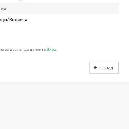
рия
ици/Колиета
нз за достъп до данните
Вход
Назад