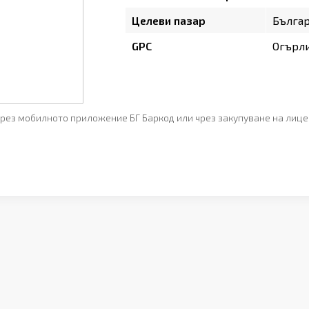
Целеви пазар
Бълга
GPC
Огърл
рез мобилното приложение БГ Баркод или чрез закупуване на лице