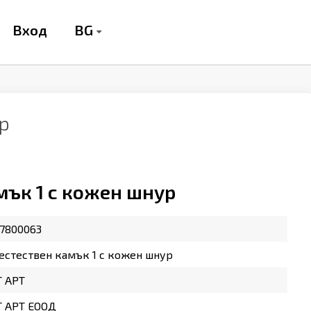
BG
Вход
ур
мък 1 с кожен шнур
7800063
естествен камък 1 с кожен шнур
Т АРТ
Т АРТ ЕООД