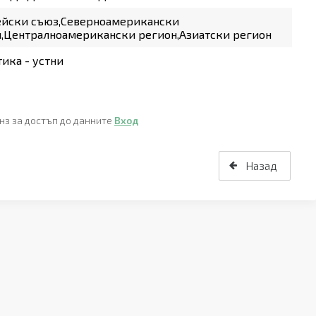
ейски съюз,Северноамерикански
,Централноамерикански регион,Азиатски регион
ика - устни
нз за достъп до данните
Вход
Назад