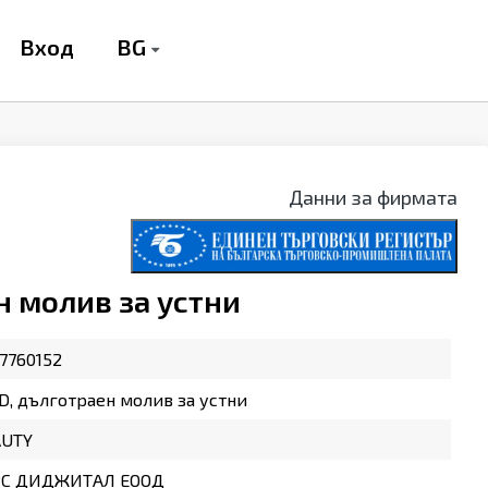
BG
Вход
Данни за фирмата
н молив за устни
7760152
D, дълготраен молив за устни
AUTY
С ДИДЖИТАЛ ЕООД