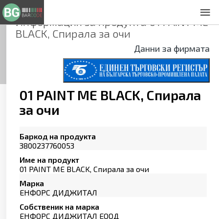
Информация за продукта
01 PAINT ME
За нас
BLACK, Спирала за очи
Общи условия
Данни за фирмата
Декларация за проверителност
Заснемане на продукти
Контакти
01 PAINT ME BLACK, Спирала
за очи
Баркод на продукта
3800237760053
Име на продукт
01 PAINT ME BLACK, Спирала за очи
Марка
ЕНФОРС ДИДЖИТАЛ
Собственик на марка
ЕНФОРС ДИДЖИТАЛ ЕООД