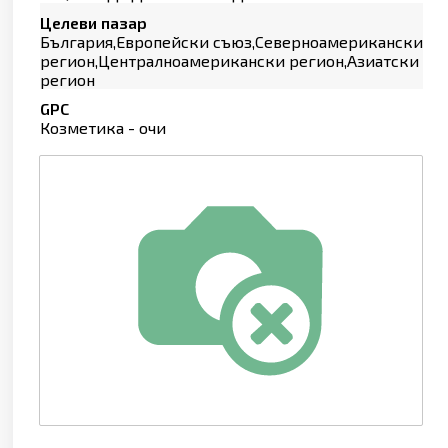
Целеви пазар
България,Европейски съюз,Северноамерикански
регион,Централноамерикански регион,Азиатски
регион
GPC
Козметика - очи