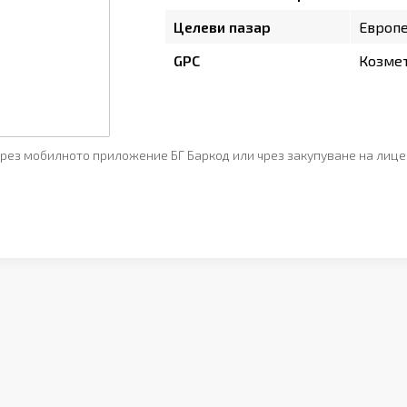
Целеви пазар
Европ
GPC
Козмет
рез мобилното приложение БГ Баркод или чрез закупуване на лице