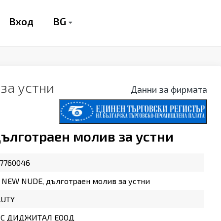
BG
Вход
за устни
Данни за фирмата
ълготраен молив за устни
7760046
 NEW NUDE, дълготраен молив за устни
AUTY
С ДИДЖИТАЛ ЕООД