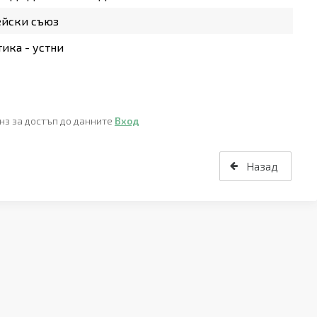
ейски съюз
ика - устни
нз за достъп до данните
Вход
Назад