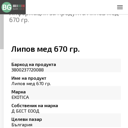
Информация за продукта
Липов мед
За нас
670 гр.
Общи условия
Декларация за проверителност
Заснемане на продукти
Контакти
Липов мед 670 гр.
Баркод на продукта
3800237720088
Име на продукт
Липов мед 670 гр.
Марка
EXOTICA
Собственик на марка
Д БЕСТ ЕООД
Целеви пазар
България