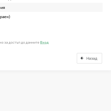
рия
раен)
нз за достъп до данните
Вход
Назад