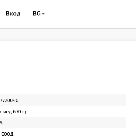
BG
Вход
7720040
 мед 670 гр.
A
Т ЕООД