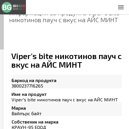
Информация за продукта
Viper's bite
За нас
никотинов пауч с вкус на АЙС МИНТ
Общи условия
Декларация за проверителност
Заснемане на продукти
Контакти
Viper's bite никотинов пауч с
вкус на АЙС МИНТ
Баркод на продукта
3800237716265
Име на продукт
Viper's bite никотинов пауч с вкус на АЙС МИНТ
Марка
Вайпърс байт
Собственик на марка
КРАУН-95 ЕООД