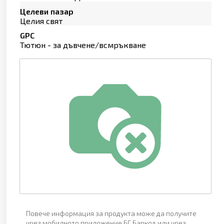
Целеви пазар
Целия свят
GPC
Тютюн - за дъвчене/всмръкване
Повече информация за продукта може да получите
чрез мобилното приложение БГ Баркод или чрез