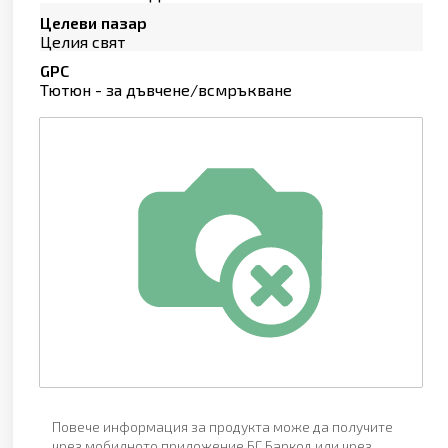
Целеви пазар
Целия свят
GPC
Тютюн - за дъвчене/всмръкване
Повече информация за продукта може да получите
чрез мобилното приложение БГ Баркод или чрез