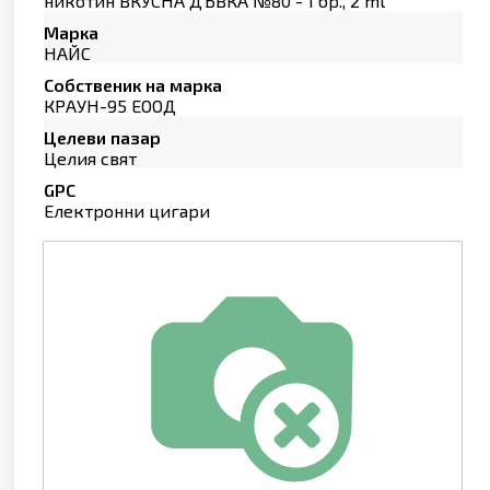
никотин ВКУСНА ДЪВКА №80 - 1 бр., 2 ml
Марка
НАЙС
Собственик на марка
КРАУН-95 ЕООД
Целеви пазар
Целия свят
GPC
Електронни цигари