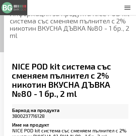
Информация за продукта
NICE POD kit
За нас
система със сменяем пълнител с 2%
Общи условия
никотин ВКУСНА ДЪВКА №80 - 1 бр., 2
Декларация за проверителност
ml
Заснемане на продукти
Контакти
NICE POD kit система със
сменяем пълнител с 2%
никотин ВКУСНА ДЪВКА
№80 - 1 бр., 2 ml
Баркод на продукта
3800237716128
Име на продукт
NICE POD kit система със сменяем пълнител с 2%