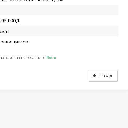
-95 ЕООД
свят
ронни цигари
нз за достъп до данните
Вход
Назад