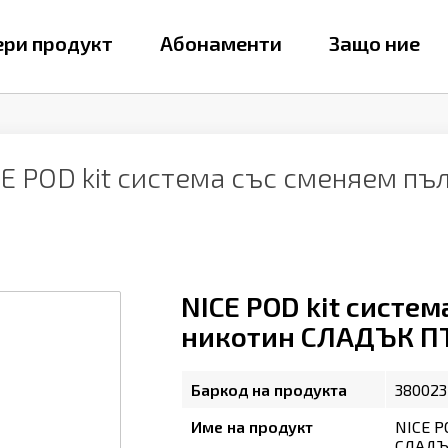
ри продукт
Абонаменти
Защо ние
CE POD kit система със сменяем п
NICE POD kit систе
никотин СЛАДЪК ПЪ
Баркод на продукта
380023
Име на продукт
NICE P
СЛАДЪК