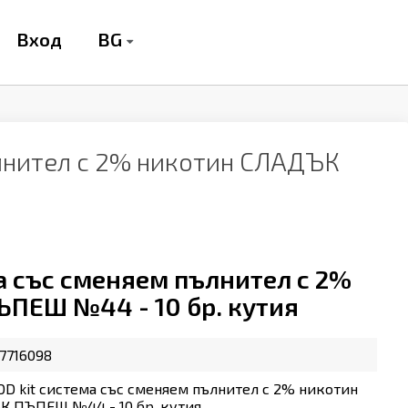
BG
Вход
ълнител с 2% никотин СЛАДЪК
ма със сменяем пълнител с 2%
ПЕШ №44 - 10 бр. кутия
7716098
OD kit система със сменяем пълнител с 2% никотин
 ПЪПЕШ №44 - 10 бр. кутия