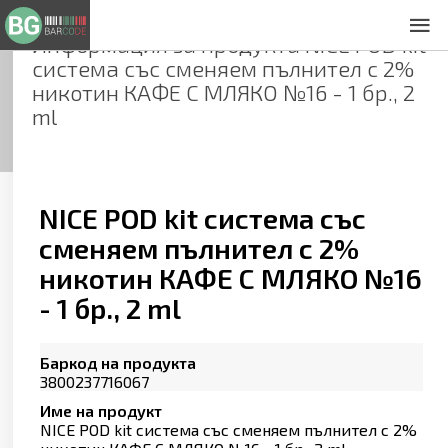
Информация за продукта
NICE POD kit
За нас
система със сменяем пълнител с 2%
Общи условия
никотин КАФЕ С МЛЯКО №16 - 1 бр., 2
Декларация за проверителност
ml
Заснемане на продукти
Контакти
NICE POD kit система със
сменяем пълнител с 2%
никотин КАФЕ С МЛЯКО №16
- 1 бр., 2 ml
Баркод на продукта
3800237716067
Име на продукт
NICE POD kit система със сменяем пълнител с 2%