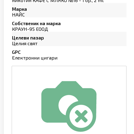
никотин КАФЕ С МЛЯКО №16 - 1 бр., 2 ml
Марка
НАЙС
Собственик на марка
КРАУН-95 ЕООД
Целеви пазар
Целия свят
GPC
Електронни цигари