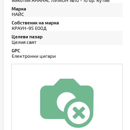
никотин АНАНАС ЛИМОН №10 - 10 бр. кутия
Марка
НАЙС
Собственик на марка
КРАУН-95 ЕООД
Целеви пазар
Целия свят
GPC
Електронни цигари