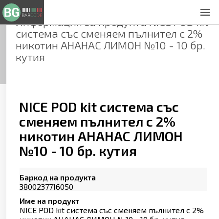
Информация за продукта
NICE POD kit
За нас
система със сменяем пълнител с 2%
Общи условия
никотин АНАНАС ЛИМОН №10 - 10 бр.
Декларация за проверителност
кутия
Заснемане на продукти
Контакти
NICE POD kit система със
сменяем пълнител с 2%
никотин АНАНАС ЛИМОН
№10 - 10 бр. кутия
Баркод на продукта
3800237716050
Име на продукт
NICE POD kit система със сменяем пълнител с 2%