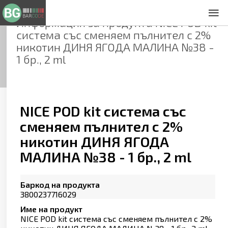
Информация за продукта
NICE POD kit
За нас
система със сменяем пълнител с 2%
Общи условия
никотин ДИНЯ ЯГОДА МАЛИНА №38 -
Декларация за проверителност
1 бр., 2 ml
Заснемане на продукти
Контакти
NICE POD kit система със
сменяем пълнител с 2%
никотин ДИНЯ ЯГОДА
МАЛИНА №38 - 1 бр., 2 ml
Баркод на продукта
3800237716029
Име на продукт
NICE POD kit система със сменяем пълнител с 2%