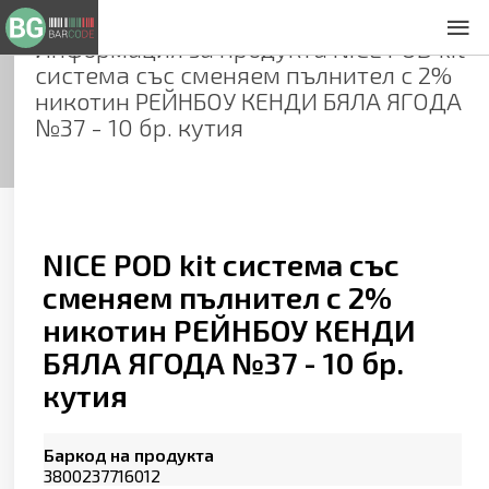
Информация за продукта
NICE POD kit
За нас
система със сменяем пълнител с 2%
Общи условия
никотин РЕЙНБОУ КЕНДИ БЯЛА ЯГОДА
Декларация за проверителност
№37 - 10 бр. кутия
Заснемане на продукти
Контакти
NICE POD kit система със
сменяем пълнител с 2%
никотин РЕЙНБОУ КЕНДИ
БЯЛА ЯГОДА №37 - 10 бр.
кутия
Баркод на продукта
3800237716012