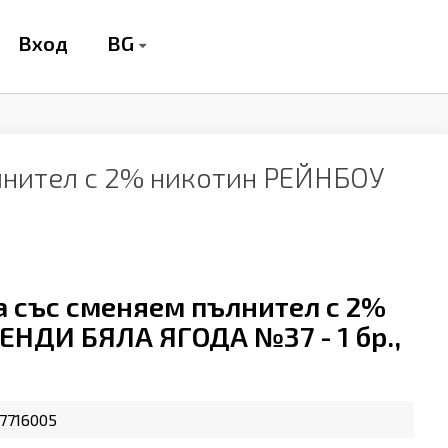
BG
Вход
ълнител с 2% никотин РЕЙНБОУ
ма със сменяем пълнител с 2%
НДИ БЯЛА ЯГОДА №37 - 1 бр.,
7716005