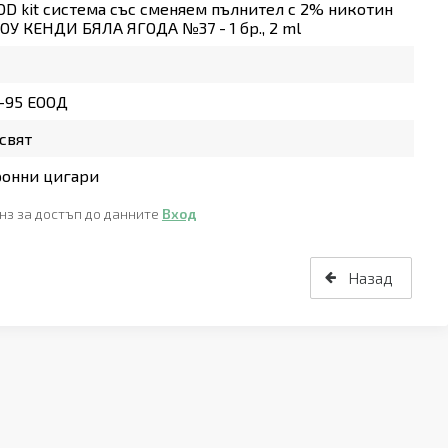
OD kit система със сменяем пълнител с 2% никотин
У КЕНДИ БЯЛА ЯГОДА №37 - 1 бр., 2 ml
-95 ЕООД
свят
ронни цигари
нз за достъп до данните
Вход
Назад