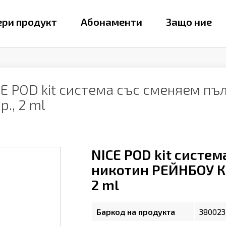
ри продукт
Абонаменти
Защо ние
CE POD kit система със сменяем п
., 2 ml
NICE POD kit систе
никотин РЕЙНБОУ КЕ
2 ml
Баркод на продукта
380023