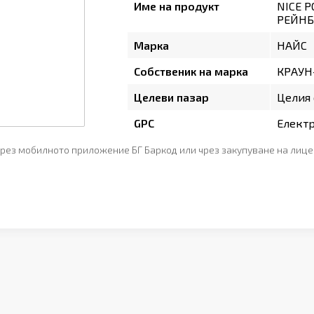
Име на продукт
NICE P
РЕЙНБО
Марка
НАЙС
Собственик на марка
КРАУН
Целеви пазар
Целия 
GPC
Елект
рез мобилното приложение БГ Баркод или чрез закупуване на лице