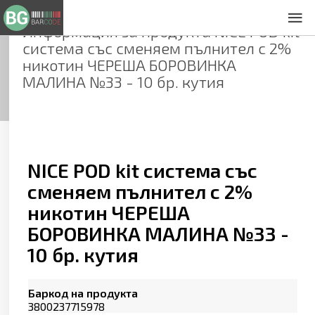
Информация за продукта
NICE POD kit
За нас
система със сменяем пълнител с 2%
Общи условия
никотин ЧЕРЕША БОРОВИНКА
Декларация за проверителност
МАЛИНА №33 - 10 бр. кутия
Заснемане на продукти
Контакти
NICE POD kit система със
сменяем пълнител с 2%
никотин ЧЕРЕША
БОРОВИНКА МАЛИНА №33 -
10 бр. кутия
Баркод на продукта
3800237715978