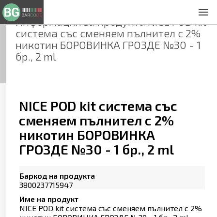
Информация за продукта
NICE POD kit
За нас
система със сменяем пълнител с 2%
Общи условия
никотин БОРОВИНКА ГРОЗДЕ №30 - 1
Декларация за проверителност
бр., 2 ml
Заснемане на продукти
Контакти
NICE POD kit система със
сменяем пълнител с 2%
никотин БОРОВИНКА
ГРОЗДЕ №30 - 1 бр., 2 ml
Баркод на продукта
3800237715947
Име на продукт
NICE POD kit система със сменяем пълнител с 2%