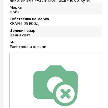
никотин БЛУ РАЗ ЛИМОН №28 - 10 бр. кутия
Марка
НАЙС
Собственик на марка
КРАУН-95 ЕООД
Целеви пазар
Целия свят
GPC
Електронни цигари