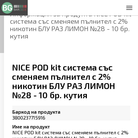
Информация за продукта
NICE POD kit
За нас
система със сменяем пълнител с 2%
Общи условия
никотин БЛУ РАЗ ЛИМОН №28 - 10 бр.
Декларация за проверителност
кутия
Заснемане на продукти
Контакти
NICE POD kit система със
сменяем пълнител с 2%
никотин БЛУ РАЗ ЛИМОН
№28 - 10 бр. кутия
Баркод на продукта
3800237715916
Име на продукт
NICE POD kit система със сменяем пълнител с 2%