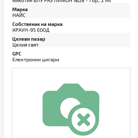
никотин БЛУ РАЗ ЛИМОН №28 - 1 бр., 2 ml
Марка
НАЙС
Собственик на марка
КРАУН-95 ЕООД
Целеви пазар
Целия свят
GPC
Електронни цигари