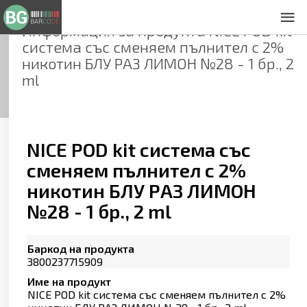
Информация за продукта
NICE POD kit
За нас
система със сменяем пълнител с 2%
Общи условия
никотин БЛУ РАЗ ЛИМОН №28 - 1 бр., 2
Декларация за проверителност
ml
Заснемане на продукти
Контакти
NICE POD kit система със
сменяем пълнител с 2%
никотин БЛУ РАЗ ЛИМОН
№28 - 1 бр., 2 ml
Баркод на продукта
3800237715909
Име на продукт
NICE POD kit система със сменяем пълнител с 2%