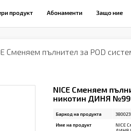
ри продукт
Абонаменти
Защо ние
CE Сменяем пълнител за POD систе
NICE Сменяем пълни
никотин ДИНЯ №99 - 
Баркод на продукта
380023
Име на продукт
NICE С
ДИНЯ №