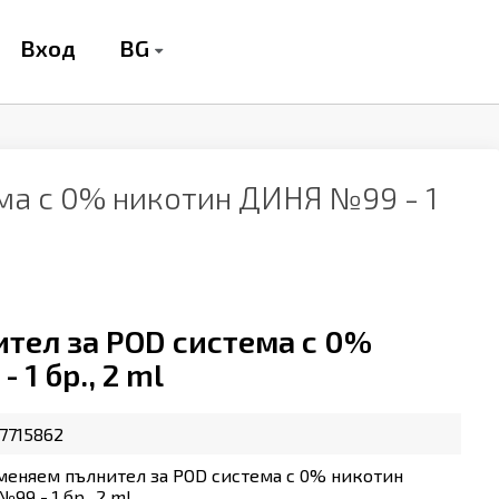
BG
Вход
ма с 0% никотин ДИНЯ №99 - 1
тел за POD система с 0%
1 бр., 2 ml
7715862
меняем пълнител за POD система с 0% никотин
99 - 1 бр., 2 ml