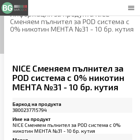
Информация за продукта
NICE
За нас
Сменяем пълнител за POD система с
Общи условия
0% никотин МЕНТА №31 - 10 бр. кутия
Декларация за проверителност
Заснемане на продукти
Контакти
NICE Сменяем пълнител за
POD система с 0% никотин
МЕНТА №31 - 10 бр. кутия
Баркод на продукта
3800237715794
Име на продукт
NICE Сменяем пълнител за POD система с 0%
никотин МЕНТА №31 - 10 бр. кутия
Марка