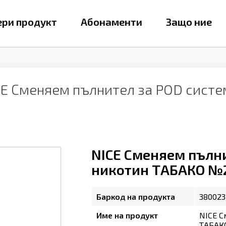
ри продукт
Абонаменти
Защо ние
CE Сменяем пълнител за POD сист
NICE Сменяем пълни
никотин ТАБАКО №24 
Баркод на продукта
380023
Име на продукт
NICE С
ТАБАКО