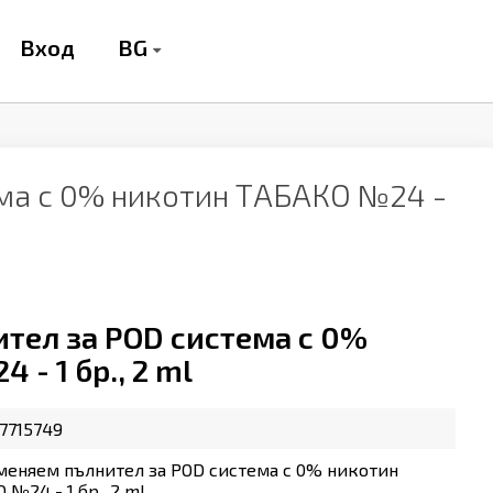
BG
Вход
ема с 0% никотин ТАБАКО №24 -
тел за POD система с 0%
- 1 бр., 2 ml
7715749
меняем пълнител за POD система с 0% никотин
 №24 - 1 бр., 2 ml