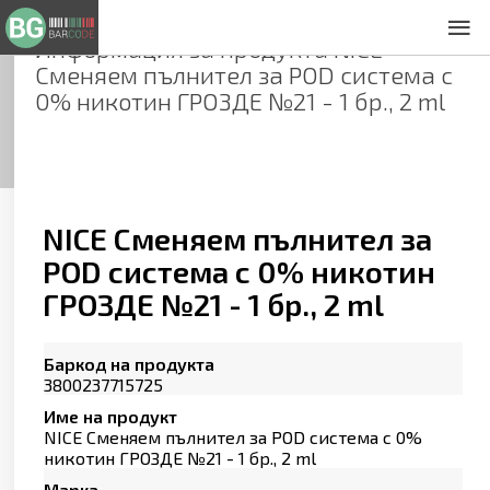
Информация за продукта
NICE
За нас
Сменяем пълнител за POD система с
Общи условия
0% никотин ГРОЗДЕ №21 - 1 бр., 2 ml
Декларация за проверителност
Заснемане на продукти
Контакти
NICE Сменяем пълнител за
POD система с 0% никотин
ГРОЗДЕ №21 - 1 бр., 2 ml
Баркод на продукта
3800237715725
Име на продукт
NICE Сменяем пълнител за POD система с 0%
никотин ГРОЗДЕ №21 - 1 бр., 2 ml
Марка