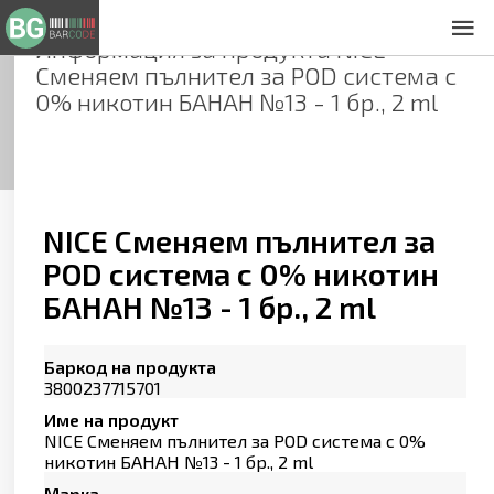
Информация за продукта
NICE
За нас
Сменяем пълнител за POD система с
Общи условия
0% никотин БАНАН №13 - 1 бр., 2 ml
Декларация за проверителност
Заснемане на продукти
Контакти
NICE Сменяем пълнител за
POD система с 0% никотин
БАНАН №13 - 1 бр., 2 ml
Баркод на продукта
3800237715701
Име на продукт
NICE Сменяем пълнител за POD система с 0%
никотин БАНАН №13 - 1 бр., 2 ml
Марка