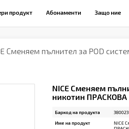
ри продукт
Абонаменти
Защо ние
CE Сменяем пълнител за POD сист
NICE Сменяем пълни
никотин ПРАСКОВА Я
Баркод на продукта
380023
Име на продукт
NICE С
ПРАСКО