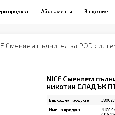
ри продукт
Абонаменти
Защо ние
CE Сменяем пълнител за POD сист
NICE Сменяем пълни
никотин СЛАДЪК ПЪП
Баркод на продукта
380023
Име на продукт
NICE С
СЛАДЪК