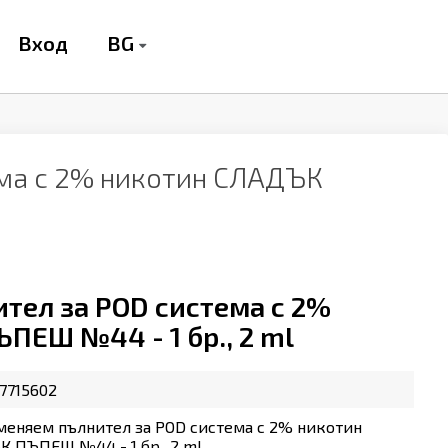
BG
Вход
ема с 2% никотин СЛАДЪК
тел за POD система с 2%
ЕШ №44 - 1 бр., 2 ml
7715602
меняем пълнител за POD система с 2% никотин
 ПЪПЕШ №44 - 1 бр., 2 ml