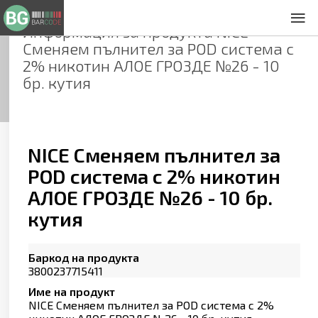
Информация за продукта
NICE
За нас
Сменяем пълнител за POD система с
Общи условия
2% никотин АЛОЕ ГРОЗДЕ №26 - 10
Декларация за проверителност
бр. кутия
Заснемане на продукти
Контакти
NICE Сменяем пълнител за
POD система с 2% никотин
АЛОЕ ГРОЗДЕ №26 - 10 бр.
кутия
Баркод на продукта
3800237715411
Име на продукт
NICE Сменяем пълнител за POD система с 2%