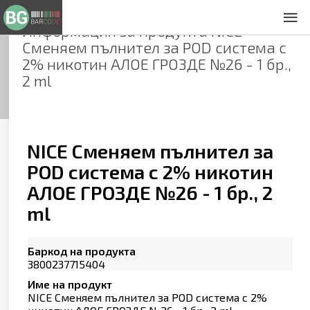
Информация за продукта
NICE
За нас
Сменяем пълнител за POD система с
Общи условия
2% никотин АЛОЕ ГРОЗДЕ №26 - 1 бр.,
Декларация за проверителност
2 ml
Заснемане на продукти
Контакти
NICE Сменяем пълнител за
POD система с 2% никотин
АЛОЕ ГРОЗДЕ №26 - 1 бр., 2
ml
Баркод на продукта
3800237715404
Име на продукт
NICE Сменяем пълнител за POD система с 2%