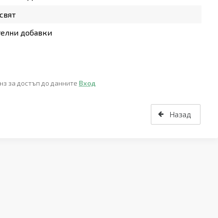
свят
телни добавки
нз за достъп до данните
Вход
Назад