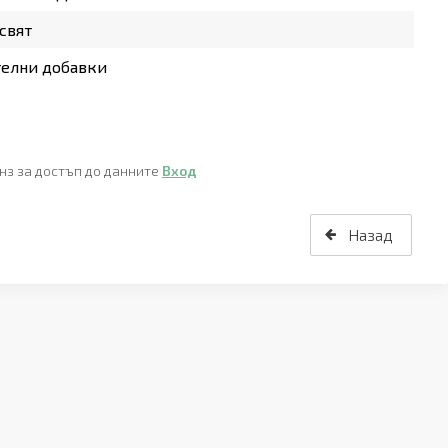
свят
телни добавки
нз за достъп до данните
Вход
Назад