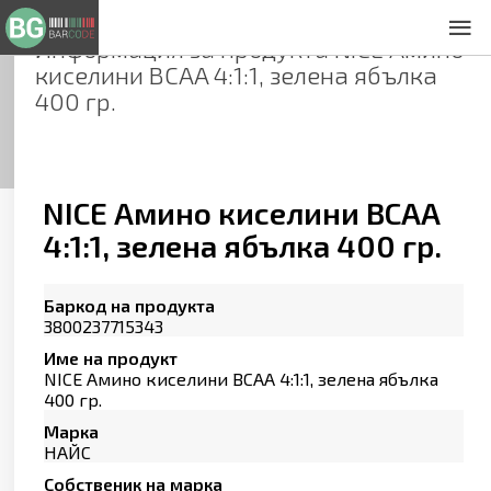
Информация за продукта
NICE Амино
За нас
киселини BCAA 4:1:1, зелена ябълка
Общи условия
400 гр.
Декларация за проверителност
Заснемане на продукти
Контакти
NICE Амино киселини BCAA
4:1:1, зелена ябълка 400 гр.
Баркод на продукта
3800237715343
Име на продукт
NICE Амино киселини BCAA 4:1:1, зелена ябълка
400 гр.
Марка
НАЙС
Собственик на марка