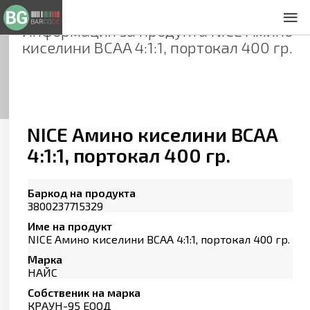
Информация за продукта
NICE Амино
За нас
киселини BCAA 4:1:1, портокал 400 гр.
Общи условия
Декларация за проверителност
Заснемане на продукти
Контакти
NICE Амино киселини BCAA
4:1:1, портокал 400 гр.
Баркод на продукта
3800237715329
Име на продукт
NICE Амино киселини BCAA 4:1:1, портокал 400 гр.
Марка
НАЙС
Собственик на марка
КРАУН-95 ЕООД