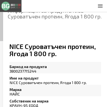
Информация за продукта
NICE
За нас
Суроватъчен протеин, Ягода 1 800 гр.
Общи условия
Декларация за проверителност
Заснемане на продукти
Контакти
NICE Суроватъчен протеин,
Ягода 1 800 гр.
Баркод на продукта
3800237715244
Име на продукт
NICE Суроватъчен протеин, Ягода 1 800 гр.
Марка
НАЙС
Собственик на марка
КРАУН-95 ЕООД