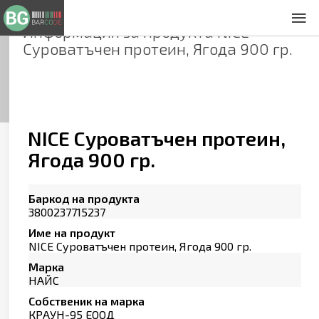
Информация за продукта
NICE
За нас
Суроватъчен протеин, Ягода 900 гр.
Общи условия
Декларация за проверителност
Заснемане на продукти
Контакти
NICE Суроватъчен протеин,
Ягода 900 гр.
Баркод на продукта
3800237715237
Име на продукт
NICE Суроватъчен протеин, Ягода 900 гр.
Марка
НАЙС
Собственик на марка
КРАУН-95 ЕООД