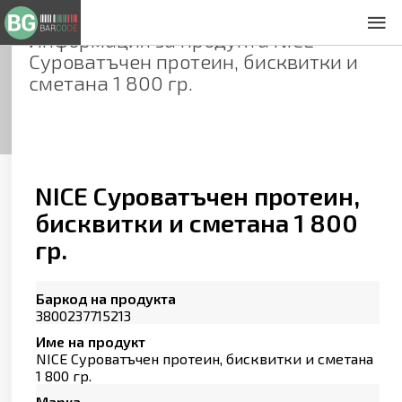
Информация за продукта
NICE
За нас
Суроватъчен протеин, бисквитки и
Общи условия
сметана 1 800 гр.
Декларация за проверителност
Заснемане на продукти
Контакти
NICE Суроватъчен протеин,
бисквитки и сметана 1 800
гр.
Баркод на продукта
3800237715213
Име на продукт
NICE Суроватъчен протеин, бисквитки и сметана
1 800 гр.
Марка