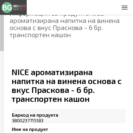
Информация за продукта
NICE
За нас
ароматизирана напитка на винена
Общи условия
основа с вкус Праскова - 6 бр.
Декларация за проверителност
транспортен кашон
Заснемане на продукти
Контакти
NICE ароматизирана
напитка на винена основа с
вкус Праскова - 6 бр.
транспортен кашон
Баркод на продукта
3800237715183
Име на продукт