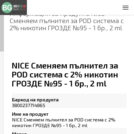
Информация за продукта
NICE
За нас
Сменяем пълнител за POD система с
Общи условия
2% никотин ГРОЗДЕ №95 - 1 бр., 2 ml
Декларация за проверителност
Заснемане на продукти
Контакти
NICE Сменяем пълнител за
POD система с 2% никотин
ГРОЗДЕ №95 - 1 бр., 2 ml
Баркод на продукта
3800237714865
Име на продукт
NICE Сменяем пълнител за POD система с 2%
никотин ГРОЗДЕ №95 - 1 бр., 2 ml
Марка